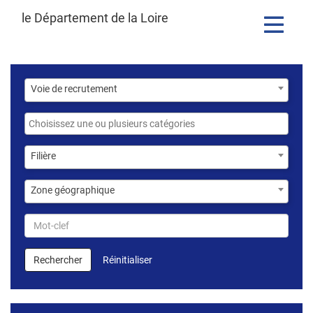
le Département de la Loire
Toggle
navigatio
Voie
Voie de recrutement
de
recrutement
Catégories
Filière
Filière
Zone
Zone géographique
géographique
Mot-
clef
Rechercher
Réinitialiser