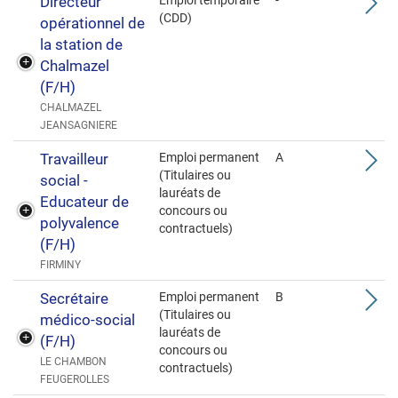
Directeur
Emploi temporaire
-
(CDD)
opérationnel de
la station de
Chalmazel
(F/H)
CHALMAZEL
JEANSAGNIERE
Travailleur
Emploi permanent
A
(Titulaires ou
social -
lauréats de
Educateur de
concours ou
polyvalence
contractuels)
(F/H)
FIRMINY
Secrétaire
Emploi permanent
B
(Titulaires ou
médico-social
lauréats de
(F/H)
concours ou
LE CHAMBON
contractuels)
FEUGEROLLES